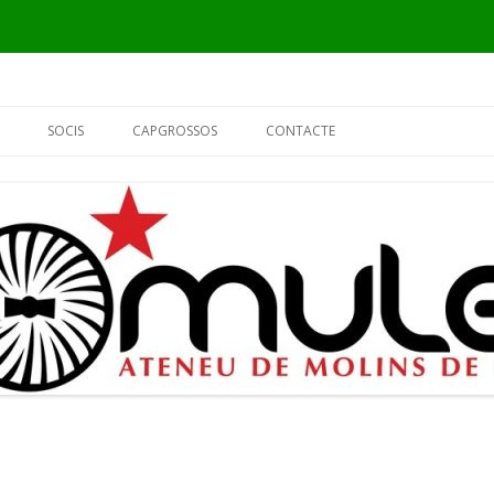
Vés
al
SOCIS
CAPGROSSOS
CONTACTE
contingut
INFORMACIÓ
ELS CAPGROSSOS
PER QUÈ SÓC DEL MULEI?
EL FUSTER
FORMULARI DE SOCI
L’ALCALDE
EL PIER