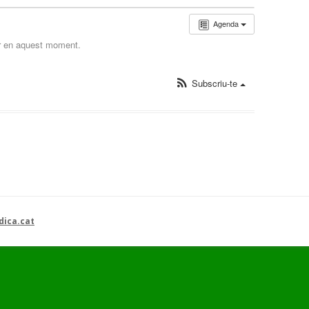
Agenda
r en aquest moment.
Subscriu-te
dica.cat