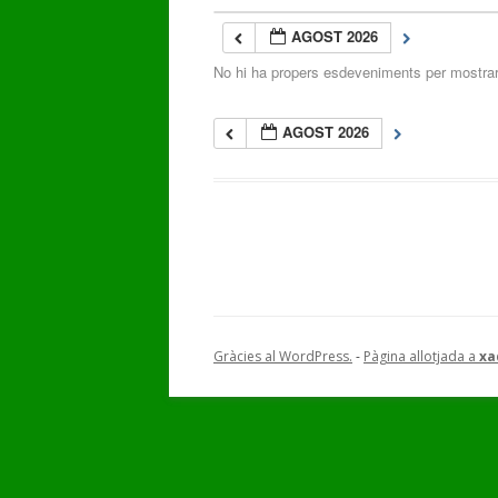
AGOST 2026
GALERIA DE VÍDEOS
No hi ha propers esdeveniments per mostra
AGOST 2026
Gràcies al WordPress.
-
Pàgina allotjada a
xa