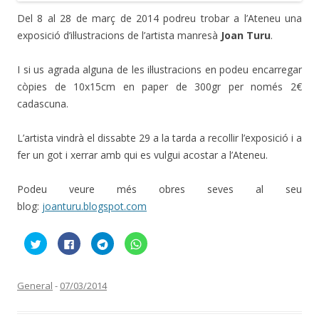
Del 8 al 28 de març de 2014 podreu trobar a l’Ateneu una
exposició d’il·lustracions de l’artista manresà
Joan Turu
.
I si us agrada alguna de les il·lustracions en podeu encarregar
còpies de 10x15cm en paper de 300gr per només 2€
cadascuna.
L’artista vindrà el dissabte 29 a la tarda a recollir l’exposició i a
fer un got i xerrar amb qui es vulgui acostar a l’Ateneu.
Podeu veure més obres seves al seu
blog:
joanturu.blogspot.com
F
C
C
C
e
l
l
l
u
i
i
i
c
c
c
c
l
k
k
k
i
t
t
t
General
-
07/03/2014
c
o
o
o
p
s
s
s
e
h
h
h
r
a
a
a