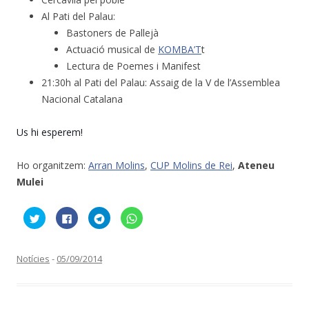
Al Pati del Palau:
Bastoners de Pallejà
Actuació musical de
KOMBA’T
t
Lectura de Poemes i Manifest
21:30h al Pati del Palau: Assaig de la V de l’Assemblea
Nacional Catalana
Us hi esperem!
Ho organitzem:
Arran Molins
,
CUP Molins de Rei
,
Ateneu
Mulei
F
C
C
C
e
l
l
l
u
i
i
i
c
c
c
c
l
k
k
k
i
t
t
t
Notícies
-
05/09/2014
c
o
o
o
p
s
s
s
e
h
h
h
r
a
a
a
c
r
r
r
o
e
e
e