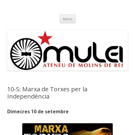
Ateneu Mulei
Ateneu Mulei de Molins de Rei
Vés
Menú
al
contingut
10-S: Marxa de Torxes per la
Independència
Dimecres 10 de setembre