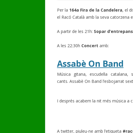
Per la
164a Fira de la Candelera
, el 
el Racó Català amb la seva catorzena e
A partir de les 21h:
Sopar d’entrepans
A les 22:30h
Concert
amb:
Assabè On Band
Música gitana, escudella catalana, s
cants. Assabè On Band
l’esbojarrat se
I després acabem la nit més música a c
A twitter, piuleu-ne amb l’etiqueta
#rac