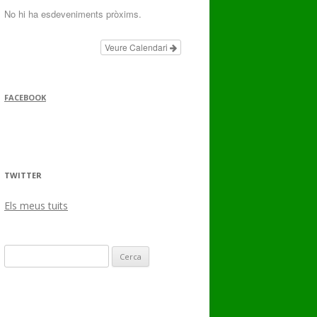
No hi ha esdeveniments pròxims.
Veure Calendari
FACEBOOK
TWITTER
Els meus tuits
Cerca: