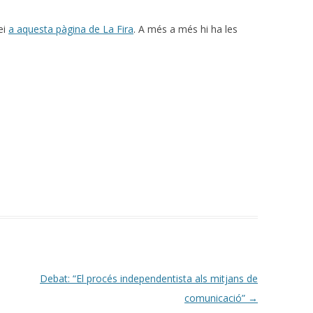
ei
a aquesta pàgina de La Fira
. A més a més hi ha les
Debat: “El procés independentista als mitjans de
comunicació”
→