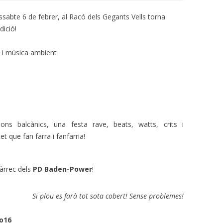
dissabte 6 de febrer, al Racó dels Gegants Vells torna
dició!
i música ambient
ons balcànics, una festa rave, beats, watts, crits i
xtet que
fan farra i fanfarria!
àrrec dels
PD Baden-Power
!
Si plou es farà tot sota cobert! Sense problemes!
o16