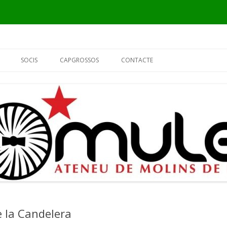
Vés
al
SOCIS
CAPGROSSOS
CONTACTE
contingut
INFORMACIÓ
ELS CAPGROSSOS
PER QUÈ SÓC DEL MULEI?
EL FUSTER
FORMULARI DE SOCI
L’ALCALDE
EL PIER
e la Candelera