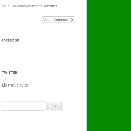
No hi ha esdeveniments pròxims.
Veure Calendari
FACEBOOK
TWITTER
Els meus tuits
Cerca: