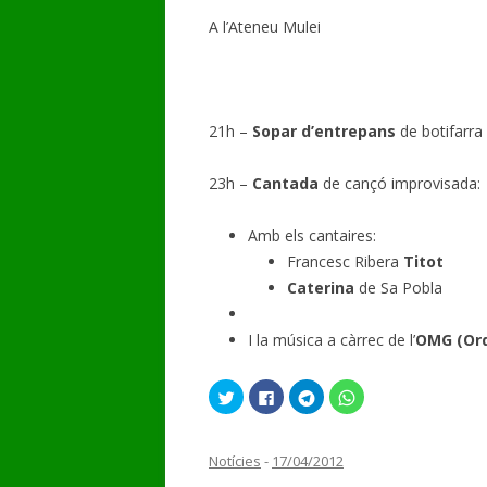
A l’Ateneu Mulei
21h –
Sopar d’entrepans
de botifarra 
23h –
Cantada
de cançó improvisada:
Amb els cantaires:
Francesc Ribera
Titot
Caterina
de Sa Pobla
I la música a càrrec de l’
OMG (Orq
F
C
C
C
e
l
l
l
u
i
i
i
c
c
c
c
l
k
k
k
i
t
t
t
Notícies
-
17/04/2012
c
o
o
o
p
s
s
s