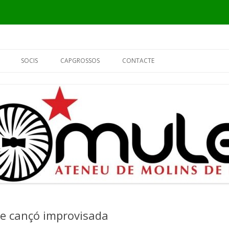
Vés
al
SOCIS
CAPGROSSOS
CONTACTE
contingut
INFORMACIÓ
ELS CAPGROSSOS
PER QUÈ SÓC DEL MULEI?
EL FUSTER
FORMULARI DE SOCI
L’ALCALDE
EL PIER
de cançó improvisada