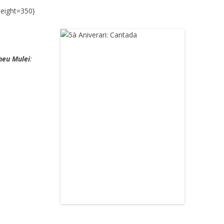
eight=350}
neu Mulei
: