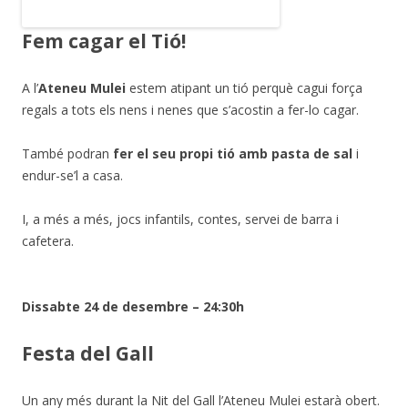
Fem cagar el Tió!
A l’
Ateneu Mulei
estem atipant un tió perquè cagui força
regals a tots els nens i nenes que s’acostin a fer-lo cagar.
També podran
fer el seu propi tió amb pasta de sal
i
endur-se’l a casa.
I, a més a més, jocs infantils, contes, servei de barra i
cafetera.
Dissabte 24 de desembre – 24:30h
Festa del Gall
Un any més durant la Nit del Gall l’Ateneu Mulei estarà obert.