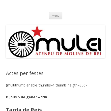
Ateneu Mulei
Ateneu Mulei de Molins de Rei
Vés
Menú
al
contingut
Actes per festes
{multithumb enable_thumbs=1 thumb_heigth=350}
Dijous 5 de gener – 19h
Tarda de Reis