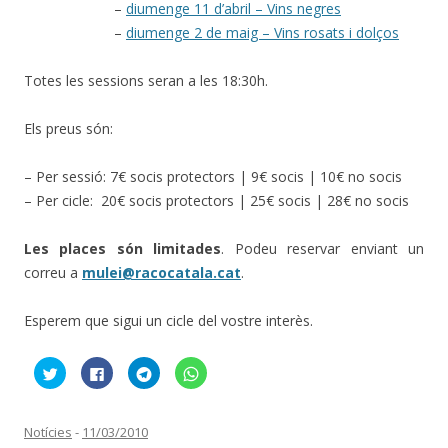
–
diumenge 11 d’abril – Vins negres
–
diumenge 2 de maig – Vins rosats i dolços
Totes les sessions seran a les 18:30h.
Els preus són:
– Per sessió: 7€ socis protectors | 9€ socis | 10€ no socis
– Per cicle: 20€ socis protectors | 25€ socis | 28€ no socis
Les places són limitades
. Podeu reservar enviant un
correu a
mulei@racocatala.cat
.
Esperem que sigui un cicle del vostre interès.
F
C
C
C
e
l
l
l
u
i
i
i
c
c
c
c
l
k
k
k
i
t
t
t
Notícies
-
11/03/2010
c
o
o
o