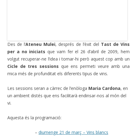
Des de l’
Ateneu Mulei
, després de l’èxit del
Tast de Vins
per a no iniciats
que vam fer el 26 d’abril de 2009, hem
volgut recuperar-ne l’idea i tornar-hi però aquest cop amb un
Cicle de tres sessions
que ens permeti veure amb una
mica més de profunditat els diferents tipus de vins.
Les sessions seran a càrrec de l’enòloga
Maria Cardona
, en
un ambient distés que ens facilitarà endinsar-nos al món del
vi.
Aquesta és la programació:
–
diumenge 21 de març – Vins blancs