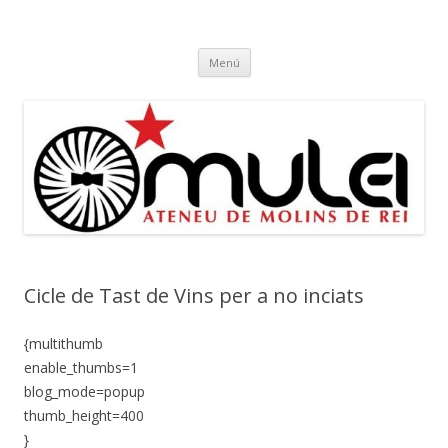
Ateneu Mulei
Ateneu Mulei de Molins de Rei
Vés
Menú
al
contingut
Cicle de Tast de Vins per a no inciats
{multithumb
enable_thumbs=1
blog_mode=popup
thumb_height=400
}