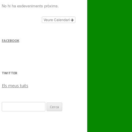
No hi ha esdeveniments pròxims.
Veure Calendari
FACEBOOK
TWITTER
Els meus tuits
Cerca: