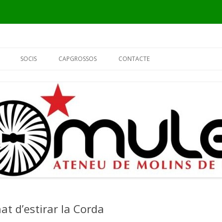
Vés
al
SOCIS
CAPGROSSOS
CONTACTE
contingut
INFORMACIÓ
ELS CAPGROSSOS
PER QUÈ SÓC DEL MULEI?
EL FUSTER
FORMULARI DE SOCI
L’ALCALDE
EL PIER
t d’estirar la Corda