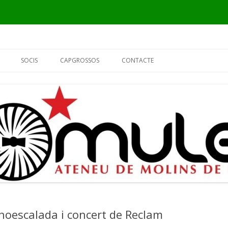
Vés
al
SOCIS
CAPGROSSOS
CONTACTE
contingut
INFORMACIÓ
ELS CAPGROSSOS
PER QUÈ SÓC DEL MULEI?
EL FUSTER
FORMULARI DE SOCI
L’ALCALDE
EL PIER
noescalada i concert de Reclam