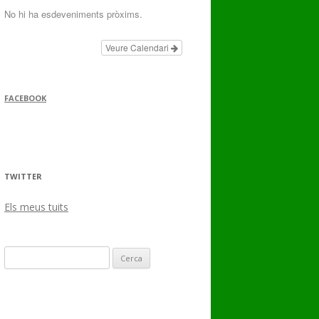
No hi ha esdeveniments pròxims.
Veure Calendari
FACEBOOK
TWITTER
Els meus tuits
Cerca: