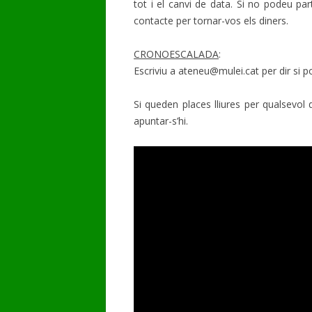
tot i el canvi de data. Si no podeu pa
contacte per tornar-vos els diners.
CRONOESCALADA
:
Escriviu a ateneu@mulei.cat per dir si p
Si queden places lliures per qualsevol
apuntar-s’hi.