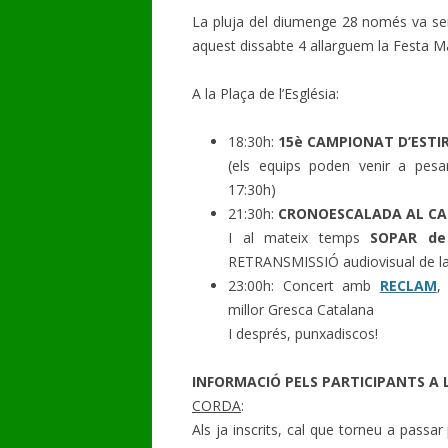
La pluja del diumenge 28 només va ser
GALERIA DE VÍDEOS
aquest dissabte 4 allarguem la Festa M
A la Plaça de l’Església:
18:30h:
15è CAMPIONAT D’ESTI
(els equips poden venir a pesar
17:30h)
21:30h:
CRONOESCALADA AL C
I al mateix temps
SOPAR de
RETRANSMISSIÓ audiovisual de la
23:00h: Concert amb
RECLAM
,
millor Gresca Catalana
I després, punxadiscos!
INFORMACIÓ PELS PARTICIPANTS A 
CORDA
:
Als ja inscrits, cal que torneu a passar