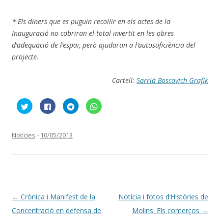
* Els diners que es puguin recollir en els actes de la
Inauguració no cobriran el total invertit en les obres
d’adequació de l’espai, però ajudaran a l’autosuficiència del
projecte.
Cartell:
Sarrià Boscovich Grafik
F
C
C
C
e
l
l
l
u
i
i
i
c
c
c
c
l
k
k
k
i
t
t
t
Notícies
-
10/05/2013
c
o
o
o
p
s
s
s
e
h
h
h
r
a
a
a
c
r
r
r
o
e
e
e
m
o
o
o
p
n
n
n
a
F
T
W
r
a
e
h
Navegació
←
Crònica i Manifest de la
Notícia i fotos d’Històries de
t
c
l
a
i
e
e
t
per
Concentració en defensa de
Molins: Els comerços
→
r
b
g
s
a
o
r
A