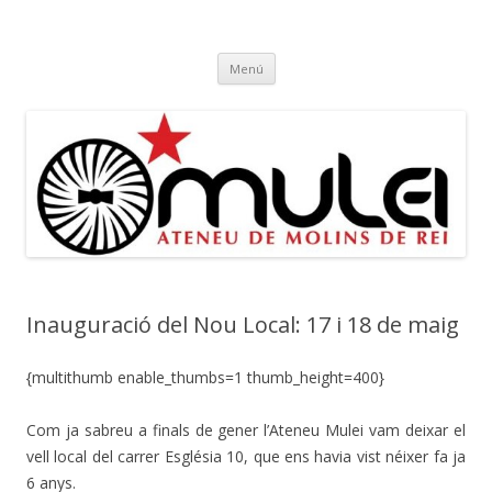
Ateneu Mulei
Ateneu Mulei de Molins de Rei
Vés
Menú
al
contingut
Inauguració del Nou Local: 17 i 18 de maig
{multithumb enable_thumbs=1 thumb_height=400}
Com ja sabreu a finals de gener l’Ateneu Mulei vam deixar el
vell local del carrer Església 10, que ens havia vist néixer fa ja
6 anys.