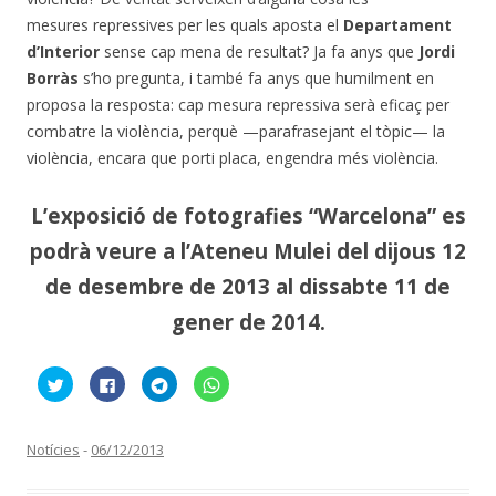
mesures repressives per les quals aposta el
Departament
d’Interior
sense cap mena de resultat? Ja fa anys que
Jordi
Borràs
s’ho pregunta, i també fa anys que humilment en
proposa la resposta: cap mesura repressiva serà eficaç per
combatre la violència, perquè —parafrasejant el tòpic— la
violència, encara que porti placa, engendra més violència.
L’exposició de fotografies “Warcelona” es
podrà veure a l’Ateneu Mulei del dijous 12
de desembre de 2013 al dissabte 11 de
gener de 2014.
F
C
C
C
e
l
l
l
u
i
i
i
c
c
c
c
l
k
k
k
i
t
t
t
Notícies
-
06/12/2013
c
o
o
o
p
s
s
s
e
h
h
h