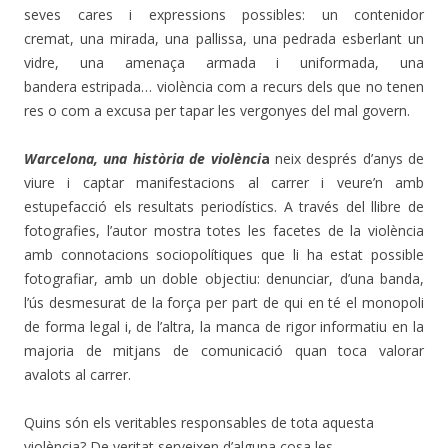
seves cares i expressions possibles: un contenidor
cremat, una mirada, una pallissa, una pedrada esberlant un
vidre, una amenaça armada i uniformada, una
bandera estripada… violència com a recurs dels que no tenen
res o com a excusa per tapar les vergonyes del mal govern.
Warcelona, una història de violènci
a
neix després d’anys de
viure i captar manifestacions al carrer i veure’n amb
estupefacció els resultats periodístics. A través del llibre de
fotografies, l’autor mostra totes les facetes de la violència
amb connotacions sociopolítiques que li ha estat possible
fotografiar, amb un doble objectiu: denunciar, d’una banda,
l’ús desmesurat de la força per part de qui en té el monopoli
de forma legal i, de l’altra, la manca de rigor informatiu en la
majoria de mitjans de comunicació quan toca valorar
avalots al carrer.
Quins són els veritables responsables de tota aquesta
violència? De veritat serveixen d’alguna cosa les