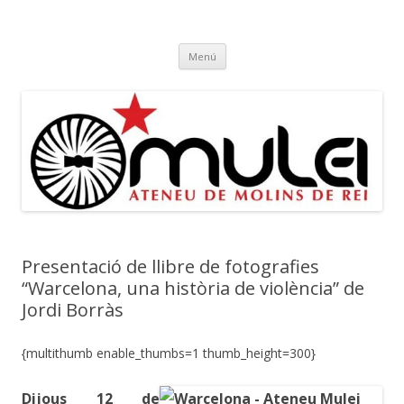
Ateneu Mulei
Ateneu Mulei de Molins de Rei
Vés
Menú
al
contingut
Presentació de llibre de fotografies
“Warcelona, una història de violència” de
Jordi Borràs
{multithumb enable_thumbs=1 thumb_height=300}
Dijous 12 de