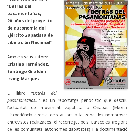
“
Detrás del
pasamontañas,
20 años del proyecto
de autonomía del
Ejército Zapatista de
Liberación Nacional
”
Amb els seus autors:
Cristina Fernández,
Santiago Giraldo i
Irving Márquez
.
El llibre “
Detrás del
pasamontañas..
.” és un reportatge periodístic que descriu
l’actualitat del moviment zapatista a Chiapas (Mèxic).
L’experiència directa dels autors a la zona, les nombroses
entrevistes realitzades, el recorregut pels ‘Caracoles’ (regions
de les comunitats autònomes zapatistes) i la documentació