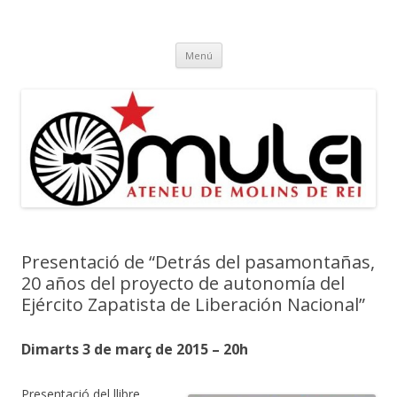
Ateneu Mulei
Ateneu Mulei de Molins de Rei
Vés
Menú
al
contingut
Presentació de “Detrás del pasamontañas,
20 años del proyecto de autonomía del
Ejército Zapatista de Liberación Nacional”
Dimarts 3 de març de 2015 – 20h
Presentació del llibre