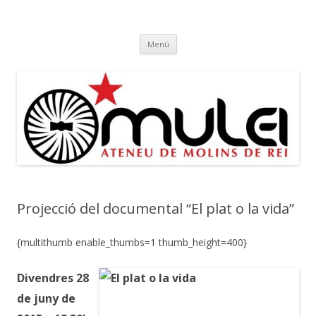
Ateneu Mulei
Ateneu Mulei de Molins de Rei
Vés
Menú
al
contingut
Projecció del documental “El plat o la vida”
{multithumb enable_thumbs=1 thumb_height=400}
Divendres 28
de juny de