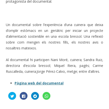
protagonista del documental.
Un documental sobre l’experiència d’una cuinera que deixa
d’omplir estómacs en un geriàtric per iniciar un projecte
d’alimentació sostenible en una escola bressol. Una reflexió
sobre com mengen els nostres fills, els nostres avis o
nosaltres mateixos.
Al documental hi participen Nani Moré, cuinera; Sandra Ruiz,
directora d’escola bressol; Miquel Riera, pagès; Carme
Ruscalleda, cuinera;Jorge Pérez-Calvo, metge; entre d’altres.
Pàgina web del documental
F
C
C
C
e
l
l
l
u
i
i
i
c
c
c
c
l
k
k
k