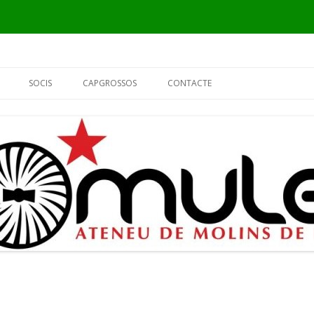
Vés
al
SOCIS
CAPGROSSOS
CONTACTE
contingut
INFORMACIÓ
ELS CAPGROSSOS
PER QUÈ SÓC DEL MULEI?
EL FUSTER
FORMULARI DE SOCI
L’ALCALDE
EL PIER