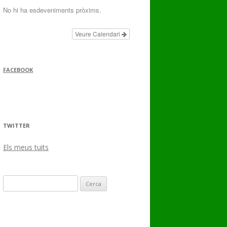
No hi ha esdeveniments pròxims.
Veure Calendari
FACEBOOK
TWITTER
Els meus tuits
Cerca: