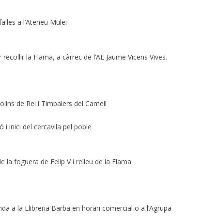
falles a l’Ateneu Mulei
 recollir la Flama, a càrrec de l’AE Jaume Vicens Vives.
lins de Rei i Timbalers del Camell
i inici del cercavila pel poble
 la foguera de Felip V i relleu de la Flama
da a la Llibreria Barba en horari comercial o a l’Agrupa