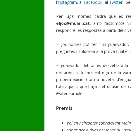
l’
Instagram
, al
Facebook
, al
Twitter
i pe
Per jugar només caldrà que es res
eljoc@mulei.cat
, amb l’assumpte ‘E
respondre les respostes a partir del div
El Joc només pot tenir un guanyador: 
preguntes i solucioni a la prova final el l
El guanyador del joc es desvetllarà la 
del premi si li farà entrega de la var
propera edició. Com a novetat d’engua
tots aquells que hagin fet difusió del c
@ateneumulei
Premis
Vol en helicopter sobrevolant Moli
Sopar per a dues persones al Casal