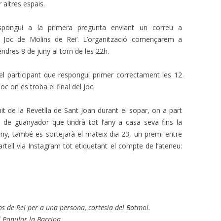
r altres espais.
pongui a la primera pregunta enviant un correu a
l Joc de Molins de Rei’. L’organització començarem a
endres 8 de juny al torn de les 22h.
el participant que respongui primer correctament les 12
loc on es troba el final del Joc.
nit de la Revetlla de Sant Joan durant el sopar, on a part
a de guanyador que tindrà tot l’any a casa seva fins la
ny, també es sortejarà el mateix dia 23, un premi entre
artell via Instagram tot etiquetant el compte de l’ateneu:
ns de Rei per a una persona, cortesia del Botmol.
 Popular la Barrina.