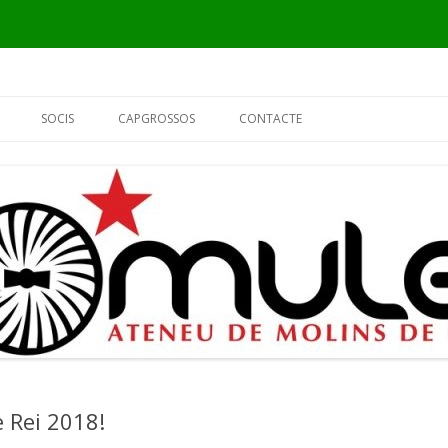
Vés
al
SOCIS
CAPGROSSOS
CONTACTE
contingut
INFORMACIÓ
ELS CAPGROSSOS
PER QUÈ SÓC DEL MULEI?
EL FUSTER
FORMULARI DE SOCI
L’ALCALDE
EL PIER
e Rei 2018!