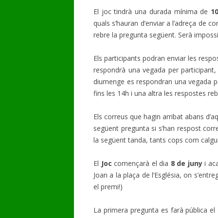
El joc tindrà una durada mínima de
1
quals s’hauran d’enviar a l’adreça de c
rebre la pregunta següent. Serà impossi
Els participants podran enviar les respos
respondrà una vegada per participant, 
diumenge es respondran una vegada per
fins les 14h i una altra les respostes re
Els correus que hagin arribat abans d’a
següent pregunta si s’han respost corr
la següent tanda, tants cops com calgui
El
Joc
començarà el dia
8 de juny
i ac
Joan a la plaça de l’Església, on s’entre
el premi!)
La primera pregunta es farà pública el