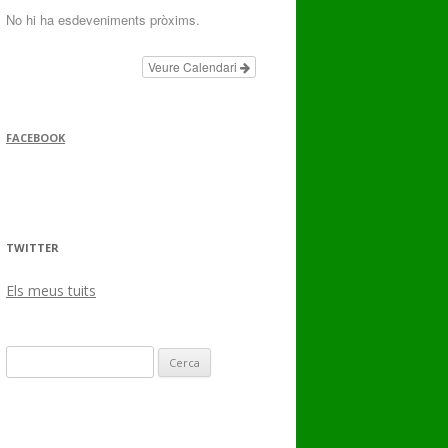
No hi ha esdeveniments pròxims.
Veure Calendari
FACEBOOK
TWITTER
Els meus tuits
Cerca: