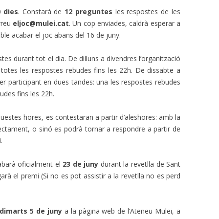
0 dies
. Constarà de
12 preguntes
les respostes de les
orreu
eljoc@mulei.cat
. Un cop enviades, caldrà esperar a
ble acabar el joc abans del 16 de juny.
tes durant tot el dia. De dilluns a divendres l’organització
totes les respostes rebudes fins les 22h. De dissabte a
 participant en dues tandes: una les respostes rebudes
budes fins les 22h.
questes hores, es contestaran a partir d’aleshores: amb la
ectament, o sinó es podrà tornar a respondre a partir de
.
abarà oficialment el
23 de juny
durant la revetlla de Sant
garà el premi (Si no es pot assistir a la revetlla no es perd
dimarts 5 de juny
a la pàgina web de l’Ateneu Mulei, a