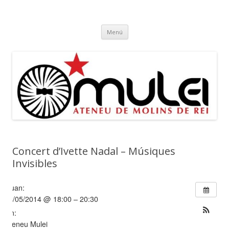
Ateneu Mulei
Ateneu Mulei de Molins de Rei
Vés
Menú
al
contingut
Concert d’Ivette Nadal – Músiques
Invisibles
Quan:
08/05/2014 @ 18:00 – 20:30
On:
Ateneu Mulei