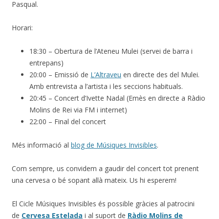
Pasqual.
Horari:
18:30 – Obertura de l’Ateneu Mulei (servei de barra i
entrepans)
20:00 – Emissió de
L’Altraveu
en directe des del Mulei.
Amb entrevista a l’artista i les seccions habituals.
20:45 – Concert d’Ivette Nadal (Emès en directe a Ràdio
Molins de Rei via FM i internet)
22:00 – Final del concert
Més informació al
blog de Músiques Invisibles
.
Com sempre, us convidem a gaudir del concert tot prenent
una cervesa o bé sopant allà mateix. Us hi esperem!
El Cicle Músiques Invisibles és possible gràcies al patrocini
de
Cervesa Estelada
i al suport de
Ràdio Molins de