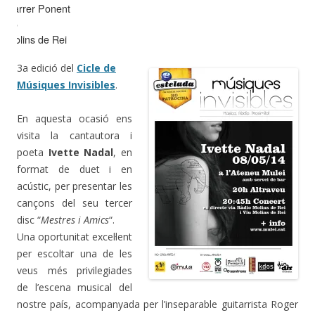
Carrer Ponent
15
Molins de Rei
3a edició del
Cicle de
Músiques Invisibles
.
En aquesta ocasió ens
visita la cantautora i
poeta
Ivette Nadal
, en
format de duet i en
acústic, per presentar les
cançons del seu tercer
disc “
Mestres i Amics
“.
Una oportunitat excel·lent
per escoltar una de les
veus més privilegiades
de l’escena musical del
nostre país, acompanyada per l’inseparable guitarrista Roger