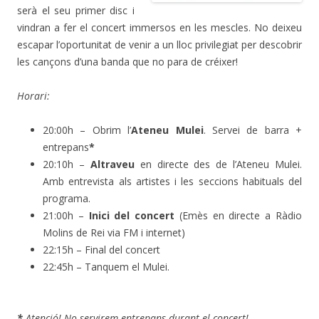
serà el seu primer disc i
vindran a fer el concert immersos en les mescles. No deixeu
escapar l’oportunitat de venir a un lloc privilegiat per descobrir
les cançons d’una banda que no para de créixer!
Horari:
20:00h – Obrim l’
Ateneu Mulei
. Servei de barra +
entrepans
*
20:10h –
Altraveu
en directe des de l’Ateneu Mulei.
Amb entrevista als artistes i les seccions habituals del
programa.
21:00h –
Inici del concert
(Emès en directe a Ràdio
Molins de Rei via FM i internet)
22:15h – Final del concert
22:45h – Tanquem el Mulei.
*
Atenció! No servirem entrepans durant el concert!