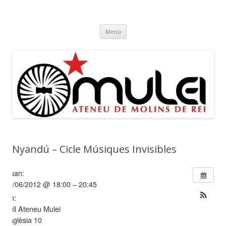
Ateneu Mulei
Ateneu Mulei de Molins de Rei
Vés
Menú
al
contingut
Nyandú – Cicle Músiques Invisibles
Quan:
13/06/2012 @ 18:00 – 20:45
On:
Vell Ateneu Mulei
Esglèsia 10